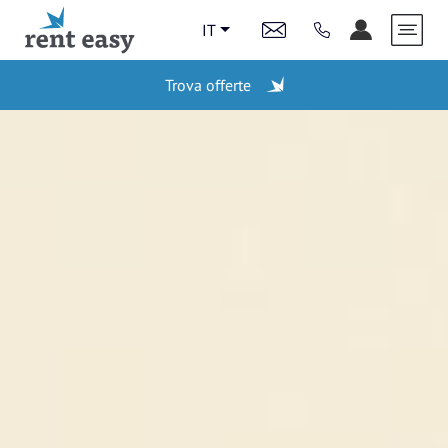
IT
Trova offerte
AZIONI
STAZIONI
LAST MINUTE
VEICOLI