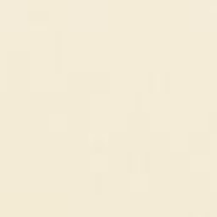
VIDEO DI ISTRUZIONI
AIUTO E INFORMAZIONI
Perché rent easy
Online Check in
Partner
Contatti
Informativa sulla privacy
Colophon
Condizioni generali di noleggio
FAQ