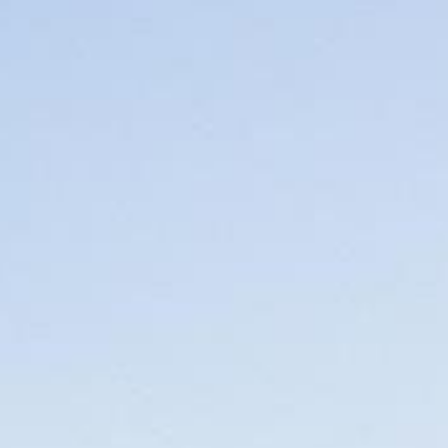
VIDEO DI ISTRUZIONI
AIUTO E INFORMAZIONI
Perché rent easy
Online Check in
Partner
Contatti
Informativa sulla privacy
Colophon
Condizioni generali di noleggio
FAQ